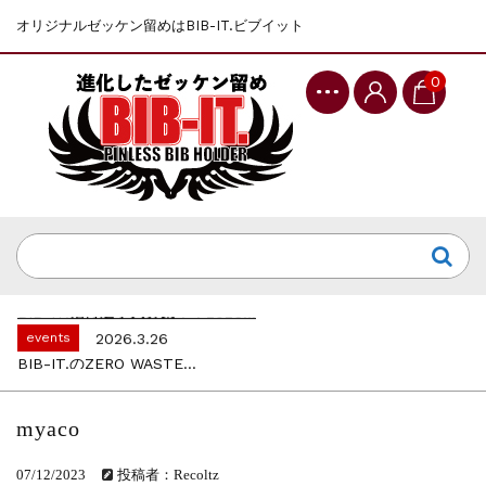
オリジナルゼッケン留めはBIB-IT.ビブイット
0
events
2025.10.1
第46回 丹波篠山ABCマラソン...
events
2026.7.8
上尾シティハーフマラソン2026 記念T...
events
2026.6.23
BIB-IT.招待選手大募集！！2026...
events
2026.3.26
BIB-IT.のZERO WASTE...
events
2026.2.2
仙台国際ハーフマラソン2026 大会オリ...
myaco
events
2025.10.1
第46回 丹波篠山ABCマラソン...
07/12/2023
投稿者：Recoltz