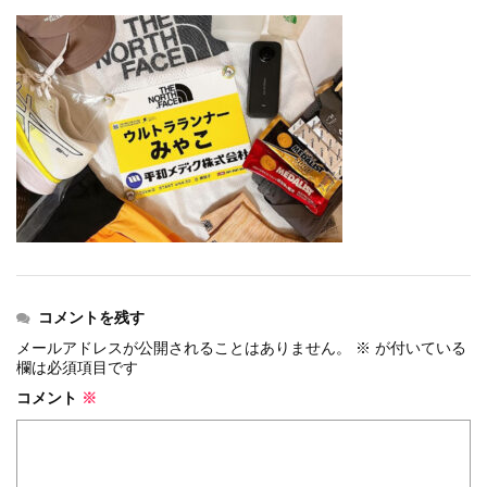
events
2026.7.8
上尾シティハーフマラソン2026 記念T...
events
2026.6.23
BIB-IT.招待選手大募集！！2026...
events
2026.3.26
BIB-IT.のZERO WASTE...
events
2026.2.2
仙台国際ハーフマラソン2026 大会オリ...
events
2025.10.1
第46回 丹波篠山ABCマラソン...
コメントを残す
メールアドレスが公開されることはありません。
※
が付いている
欄は必須項目です
コメント
※