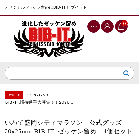
オリジナルゼッケン留めはBIB-IT.ビブイット
0
events
2025.10.1
第46回 丹波篠山ABCマラソン...
events
2026.7.8
上尾シティハーフマラソン2026 記念T...
events
2026.6.23
BIB-IT.招待選手大募集！！2026...
events
2026.3.26
BIB-IT.のZERO WASTE...
いわて盛岡シティマラソン 公式グッズ
events
2026.2.2
20x25mm BIB-IT. ゼッケン留め 4個セット
仙台国際ハーフマラソン2026 大会オリ...