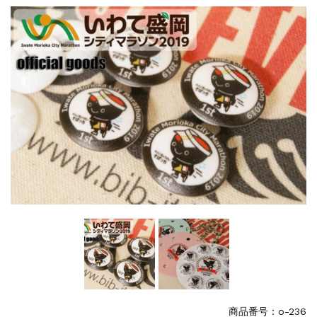
events
2025.10.1
第46回 丹波篠山ABCマラソン...
events
2026.7.8
上尾シティハーフマラソン2026 記念T...
events
2026.6.23
BIB-IT.招待選手大募集！！2026...
events
2026.3.26
BIB-IT.のZERO WASTE...
events
2026.2.2
仙台国際ハーフマラソン2026 大会オリ...
events
2025.10.1
第46回 丹波篠山ABCマラソン...
商品番号：o-236