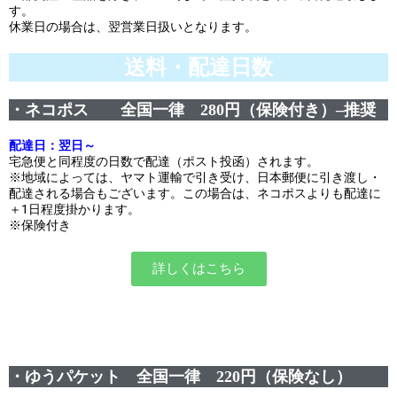
events
2025.10.1
す。
第46回 丹波篠山ABCマラソン...
休業日の場合は、翌営業日扱いとなります。
events
2026.7.8
送料・配達日数
上尾シティハーフマラソン2026 記念T...
events
2026.6.23
BIB-IT.招待選手大募集！！2026...
・ネコポス 全国一律 280円（保険付き）–推奨
events
2026.3.26
配達日：翌日～
BIB-IT.のZERO WASTE...
宅急便と同程度の日数で配達（ポスト投函）されます。
events
2026.2.2
※地域によっては、ヤマト運輸で引き受け、日本郵便に引き渡し・
仙台国際ハーフマラソン2026 大会オリ...
配達される場合もございます。この場合は、ネコポスよりも配達に
＋1日程度掛かります。
events
2025.10.1
※保険付き
第46回 丹波篠山ABCマラソン...
詳しくはこちら
・ゆうパケット 全国一律 220円（保険なし）