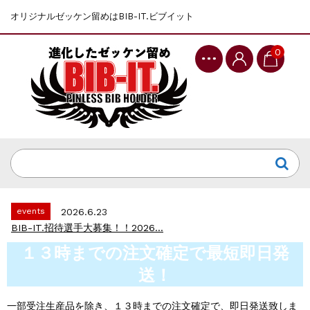
オリジナルゼッケン留めはBIB-IT.ビブイット
0
events
2025.10.1
第46回 丹波篠山ABCマラソン...
events
2026.7.8
上尾シティハーフマラソン2026 記念T...
events
2026.6.23
BIB-IT.招待選手大募集！！2026...
events
2026.3.26
１３時までの注文確定で最短即日発
BIB-IT.のZERO WASTE...
送！
events
2026.2.2
仙台国際ハーフマラソン2026 大会オリ...
一部受注生産品を除き、１３時までの注文確定で、即日発送致しま