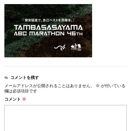
events
2025.10.1
第46回 丹波篠山ABCマラソン...
events
2026.7.8
上尾シティハーフマラソン2026 記念T...
events
2026.6.23
BIB-IT.招待選手大募集！！2026...
events
2026.3.26
BIB-IT.のZERO WASTE...
events
2026.2.2
仙台国際ハーフマラソン2026 大会オリ...
events
2025.10.1
第46回 丹波篠山ABCマラソン...
コメントを残す
メールアドレスが公開されることはありません。
※
が付いている
欄は必須項目です
コメント
※