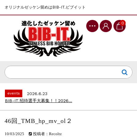
オリジナルゼッケン留めはBIB-IT.ビブイット
0
events
2025.10.1
第46回 丹波篠山ABCマラソン...
events
2026.7.8
上尾シティハーフマラソン2026 記念T...
events
2026.6.23
BIB-IT.招待選手大募集！！2026...
events
2026.3.26
BIB-IT.のZERO WASTE...
46回_TMB_hp_mv_ol２
events
2026.2.2
仙台国際ハーフマラソン2026 大会オリ...
10/03/2025
投稿者：Recoltz