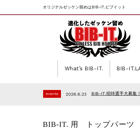
オリジナルゼッケン留めはBIB-IT.ビブイット
What’s BIB-IT.
BIB-IT.
第46回 丹波篠山ABCマラ
events
2025.10.1
上尾シティハーフマラソン
events
2026.7.8
BIB-IT.招待選手大募集！
events
2026.6.23
BIB-IT.のZERO WASTE
events
2026.3.26
仙台国際ハーフマラソン2
events
2026.2.2
第46回 丹波篠山ABCマラ
events
2025.10.1
BIB-IT. 用 トップパー
上尾シティハーフマラソン
events
2026.7.8
BIB-IT.招待選手大募集！
events
2026.6.23