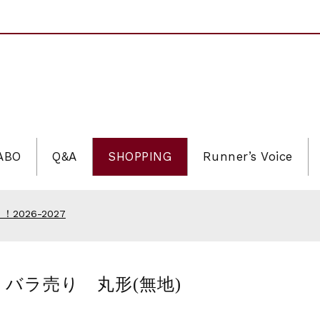
LABO
Q&A
SHOPPING
Runner’s Voice
ソン
2026 記念Tシャツ
！2026-2027
026 大会オリジナルビブス留め
ソン
ツ バラ売り 丸形(無地)
2026 記念Tシャツ
！2026-2027