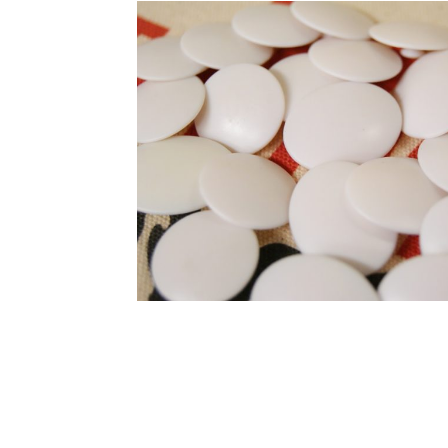
BIB-IT.のZERO WASTE
events
2026.3.26
仙台国際ハーフマラソン2
events
2026.2.2
第46回 丹波篠山ABCマラ
events
2025.10.1