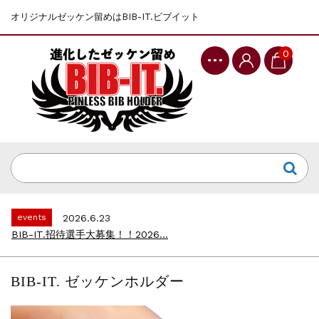
オリジナルゼッケン留めはBIB-IT.ビブイット
0
events
2025.10.1
第46回 丹波篠山ABCマラソン...
events
2026.7.8
上尾シティハーフマラソン2026 記念T...
events
2026.6.23
BIB-IT.招待選手大募集！！2026...
events
2026.3.26
BIB-IT.のZERO WASTE...
BIB-IT. ゼッケンホルダー
events
2026.2.2
仙台国際ハーフマラソン2026 大会オリ...