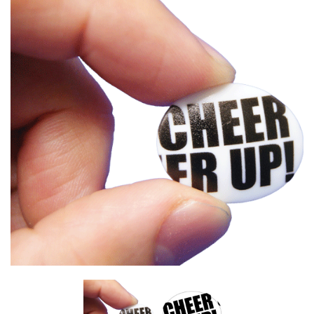
events
2025.10.1
第46回 丹波篠山ABCマラソン...
events
2026.7.8
上尾シティハーフマラソン2026 記念T...
events
2026.6.23
BIB-IT.招待選手大募集！！2026...
events
2026.3.26
BIB-IT.のZERO WASTE...
events
2026.2.2
仙台国際ハーフマラソン2026 大会オリ...
events
2025.10.1
第46回 丹波篠山ABCマラソン...