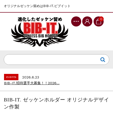
オリジナルゼッケン留めはBIB-IT.ビブイット
0
events
2025.10.1
第46回 丹波篠山ABCマラソン...
events
2026.7.8
上尾シティハーフマラソン2026 記念T...
events
2026.6.23
BIB-IT.招待選手大募集！！2026...
events
2026.3.26
BIB-IT.のZERO WASTE...
BIB-IT. ゼッケンホルダー オリジナルデザイ
events
2026.2.2
ン作製
仙台国際ハーフマラソン2026 大会オリ...