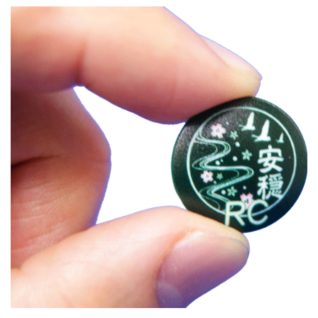
events
2025.10.1
第46回 丹波篠山ABCマラソン...
events
2026.7.8
上尾シティハーフマラソン2026 記念T...
events
2026.6.23
BIB-IT.招待選手大募集！！2026...
events
2026.3.26
BIB-IT.のZERO WASTE...
events
2026.2.2
仙台国際ハーフマラソン2026 大会オリ...
events
2025.10.1
第46回 丹波篠山ABCマラソン...