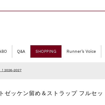
LABO
Q&A
SHOPPING
Runner’s Voice
ソン
2026 記念Tシャツ
！2026-2027
026 大会オリジナルビブス留め
ソン
. ビブイットゼッケン留め＆ストラップ フル
2026 記念Tシャツ
！2026-2027