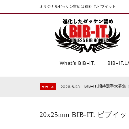
オリジナルゼッケン留めはBIB-IT.ビブイット
What’s BIB-IT.
BIB-IT.
第46回 丹波篠山ABCマラ
events
2025.10.1
上尾シティハーフマラソン
events
2026.7.8
BIB-IT.招待選手大募集！
events
2026.6.23
BIB-IT.のZERO WASTE
events
2026.3.26
仙台国際ハーフマラソン2
events
2026.2.2
第46回 丹波篠山ABCマラ
events
2025.10.1
20x25mm BIB-IT
上尾シティハーフマラソン
events
2026.7.8
BIB-IT.招待選手大募集！
events
2026.6.23