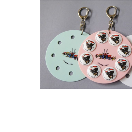
BIB-IT.のZERO WASTE
events
2026.3.26
仙台国際ハーフマラソン2
events
2026.2.2
第46回 丹波篠山ABCマラ
events
2025.10.1