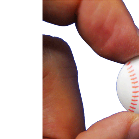
BIB-IT.のZERO WASTE
events
2026.3.26
仙台国際ハーフマラソン2
events
2026.2.2
第46回 丹波篠山ABCマラ
events
2025.10.1