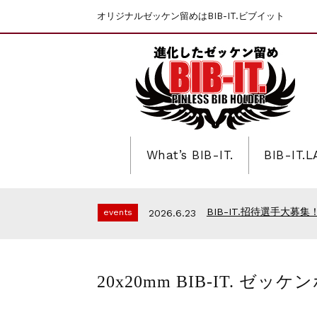
オリジナルゼッケン留めはBIB-IT.ビブイット
What’s BIB-IT.
BIB-IT.
第46回 丹波篠山ABCマラ
events
2025.10.1
上尾シティハーフマラソン
events
2026.7.8
BIB-IT.招待選手大募集！
events
2026.6.23
BIB-IT.のZERO WASTE
events
2026.3.26
仙台国際ハーフマラソン2
events
2026.2.2
第46回 丹波篠山ABCマラ
events
2025.10.1
20x20mm BIB-IT. 
上尾シティハーフマラソン
events
2026.7.8
BIB-IT.招待選手大募集！
events
2026.6.23