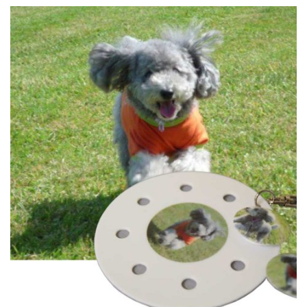
events
2025.10.1
第46回 丹波篠山ABCマラソン...
events
2026.7.8
上尾シティハーフマラソン2026 記念T...
events
2026.6.23
BIB-IT.招待選手大募集！！2026...
events
2026.3.26
BIB-IT.のZERO WASTE...
events
2026.2.2
仙台国際ハーフマラソン2026 大会オリ...
events
2025.10.1
第46回 丹波篠山ABCマラソン...