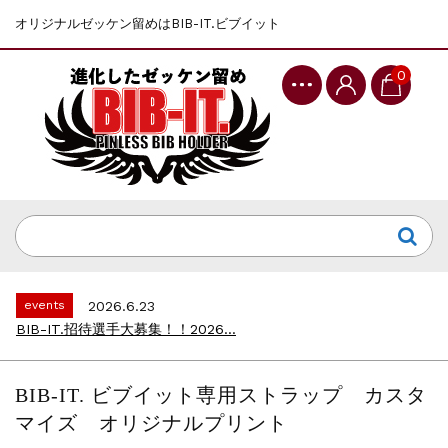
オリジナルゼッケン留めはBIB-IT.ビブイット
0
events
2025.10.1
第46回 丹波篠山ABCマラソン...
events
2026.7.8
上尾シティハーフマラソン2026 記念T...
events
2026.6.23
BIB-IT.招待選手大募集！！2026...
events
2026.3.26
BIB-IT.のZERO WASTE...
BIB-IT. ビブイット専用ストラップ カスタ
events
2026.2.2
マイズ オリジナルプリント
仙台国際ハーフマラソン2026 大会オリ...