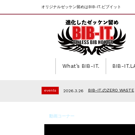
オリジナルゼッケン留めはBIB-IT.ビブイット
What’s BIB-IT.
BIB-IT.
第46回 丹波篠山ABCマラ
events
2025.10.1
上尾シティハーフマラソン
events
2026.7.8
BIB-IT.招待選手大募集！
events
2026.6.23
BIB-IT.のZERO WASTE
events
2026.3.26
仙台国際ハーフマラソン2
events
2026.2.2
第46回 丹波篠山ABCマラ
events
2025.10.1
上尾シティハーフマラソン
events
2026.7.8
動画コーナー
BIB-IT.招待選手大募集！
events
2026.6.23
BIB-IT.のZERO WASTE
events
2026.3.26