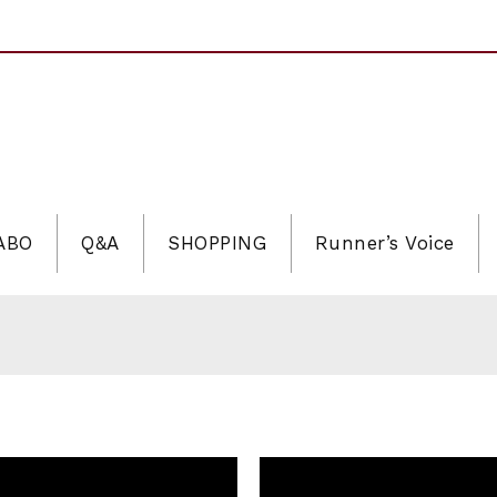
LABO
Q&A
SHOPPING
Runner’s Voice
ソン
2026 記念Tシャツ
！2026-2027
026 大会オリジナルビブス留め
ソン
2026 記念Tシャツ
！2026-2027