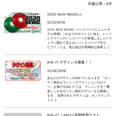
events
2025.10.1
対象記事：8件
第46回 丹波篠山ABCマラソン...
events
2026.7.8
2020 NEW MODEL!!
上尾シティハーフマラソン2026 記念T...
12/21/2019
events
2026.6.23
2020 NEW MODEL バックパーツにニューモ
BIB-IT.招待選手大募集！！2026...
デル登場!! これまでのホワイトに加え、レッド
events
2026.3.26
とグリーンのバックパーツが登場しました!! ウ
ェアに隠れて見えないバックパーツですが、
BIB-IT.のZERO WASTE...
ビブイットは、色が及ぼす精神的な効果 […]
events
2026.2.2
仙台国際ハーフマラソン2026 大会オリ...
BIB-IT.デザイン大募集！！
events
2025.10.1
第46回 丹波篠山ABCマラソン...
12/04/2019
あなたのデザインがBIB-IT.になります 「ゼッ
ケン留めもランニングファッションのひと
つ」を掲げるBIB-IT.では、ランニングを一層
楽しくするゼッケン留めデザインを公募致し
ます。 採用されたデザインは、オンラインス
ト […]
BIB-IT. LABOー長期使用テスト