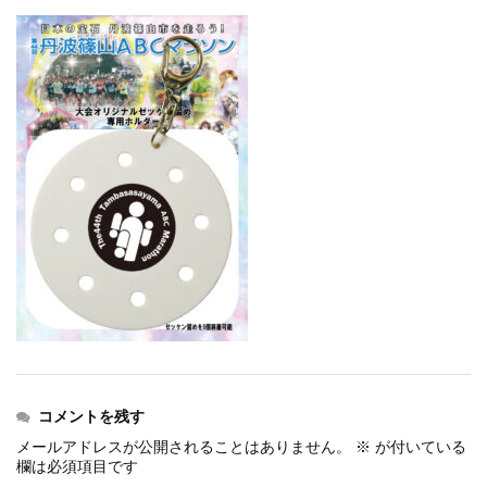
events
2025.10.1
第46回 丹波篠山ABCマラソン...
events
2026.7.8
上尾シティハーフマラソン2026 記念T...
events
2026.6.23
BIB-IT.招待選手大募集！！2026...
events
2026.3.26
BIB-IT.のZERO WASTE...
events
2026.2.2
仙台国際ハーフマラソン2026 大会オリ...
events
2025.10.1
第46回 丹波篠山ABCマラソン...
コメントを残す
メールアドレスが公開されることはありません。
※
が付いている
欄は必須項目です