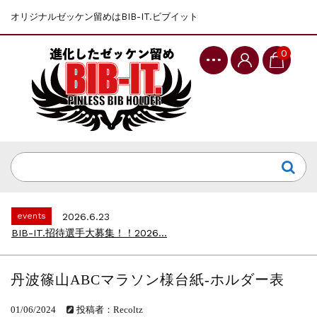
オリジナルゼッケン留めはBIB-IT.ビブイット
0
events
2025.10.1
第46回 丹波篠山ABCマラソン...
events
2026.7.8
上尾シティハーフマラソン2026 記念T...
events
2026.6.23
BIB-IT.招待選手大募集！！2026...
events
2026.3.26
BIB-IT.のZERO WASTE...
丹波篠山ABCマラソン様台紙-ホルダー表
events
2026.2.2
仙台国際ハーフマラソン2026 大会オリ...
01/06/2024
投稿者：Recoltz