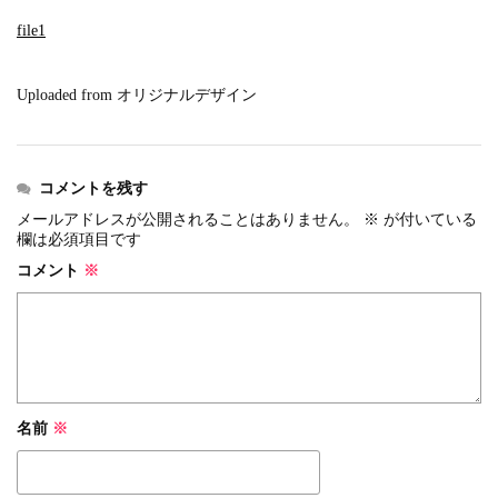
events
2025.10.1
第46回 丹波篠山ABCマラソン...
file1
events
2026.7.8
上尾シティハーフマラソン2026 記念T...
Uploaded from オリジナルデザイン
events
2026.6.23
BIB-IT.招待選手大募集！！2026...
events
2026.3.26
BIB-IT.のZERO WASTE...
コメントを残す
events
2026.2.2
メールアドレスが公開されることはありません。
※
が付いている
欄は必須項目です
仙台国際ハーフマラソン2026 大会オリ...
events
2025.10.1
コメント
※
第46回 丹波篠山ABCマラソン...
名前
※