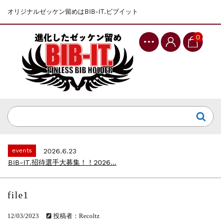
オリジナルゼッケン留めはBIB-IT.ビブイット
0
events
2025.10.1
第46回 丹波篠山ABCマラソン...
events
2026.7.8
上尾シティハーフマラソン2026 記念T...
events
2026.6.23
BIB-IT.招待選手大募集！！2026...
events
2026.3.26
BIB-IT.のZERO WASTE...
file1
events
2026.2.2
仙台国際ハーフマラソン2026 大会オリ...
12/03/2023
投稿者：Recoltz