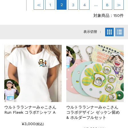
events
2026.7.8
2
…
≪
1
3
4
8
≫
上尾シティハーフマラソン2026 記念T...
events
2026.6.23
対象商品：150件
BIB-IT.招待選手大募集！！2026...
events
2026.3.26
表示切替
BIB-IT.のZERO WASTE...
events
2026.2.2
仙台国際ハーフマラソン2026 大会オリ...
events
2025.10.1
第46回 丹波篠山ABCマラソン...
ウルトラランナーみゃこさん
ウルトラランナーみゃこさん
Run Fleek コラボTシャツ A
コラボデザイン ゼッケン留め
& ホルダーフルセット
¥3,000
(税込)