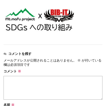
events
2026.7.8
上尾シティハーフマラソン2026 記念T...
events
2026.6.23
BIB-IT.招待選手大募集！！2026...
events
2026.3.26
BIB-IT.のZERO WASTE...
events
2026.2.2
仙台国際ハーフマラソン2026 大会オリ...
events
2025.10.1
第46回 丹波篠山ABCマラソン...
コメントを残す
メールアドレスが公開されることはありません。
※
が付いている
欄は必須項目です
コメント
※
名前
※