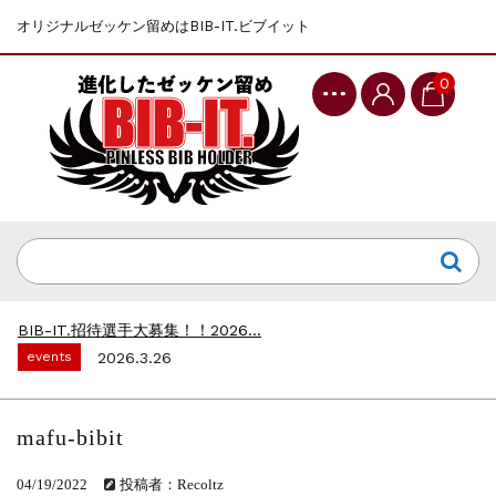
オリジナルゼッケン留めはBIB-IT.ビブイット
0
events
2025.10.1
第46回 丹波篠山ABCマラソン...
events
2026.7.8
上尾シティハーフマラソン2026 記念T...
events
2026.6.23
BIB-IT.招待選手大募集！！2026...
events
2026.3.26
BIB-IT.のZERO WASTE...
events
2026.2.2
仙台国際ハーフマラソン2026 大会オリ...
mafu-bibit
events
2025.10.1
第46回 丹波篠山ABCマラソン...
04/19/2022
投稿者：Recoltz