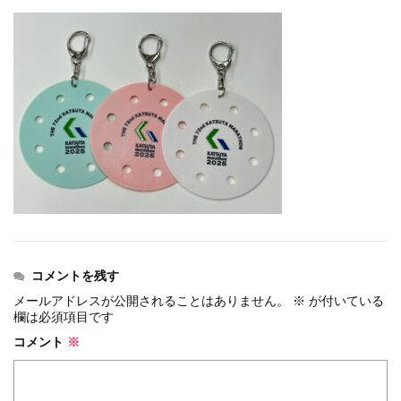
events
2026.7.8
上尾シティハーフマラソン2026 記念T...
events
2026.6.23
BIB-IT.招待選手大募集！！2026...
events
2026.3.26
BIB-IT.のZERO WASTE...
events
2026.2.2
仙台国際ハーフマラソン2026 大会オリ...
events
2025.10.1
第46回 丹波篠山ABCマラソン...
コメントを残す
メールアドレスが公開されることはありません。
※
が付いている
欄は必須項目です
コメント
※