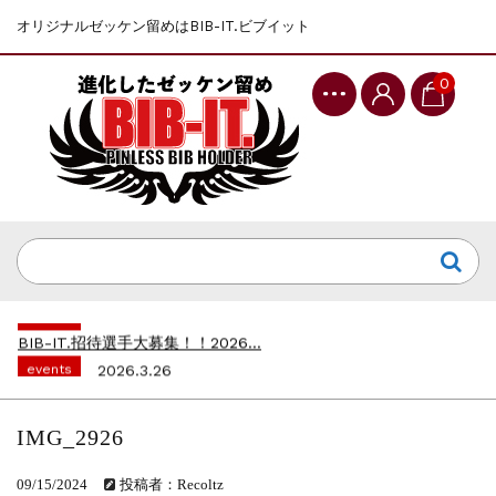
オリジナルゼッケン留めはBIB-IT.ビブイット
0
events
2025.10.1
第46回 丹波篠山ABCマラソン...
events
2026.7.8
上尾シティハーフマラソン2026 記念T...
events
2026.6.23
BIB-IT.招待選手大募集！！2026...
events
2026.3.26
BIB-IT.のZERO WASTE...
events
2026.2.2
仙台国際ハーフマラソン2026 大会オリ...
IMG_2926
events
2025.10.1
第46回 丹波篠山ABCマラソン...
09/15/2024
投稿者：Recoltz