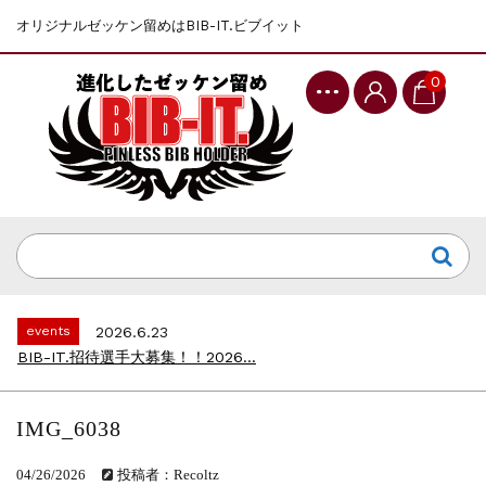
オリジナルゼッケン留めはBIB-IT.ビブイット
0
events
2025.10.1
第46回 丹波篠山ABCマラソン...
events
2026.7.8
上尾シティハーフマラソン2026 記念T...
events
2026.6.23
BIB-IT.招待選手大募集！！2026...
events
2026.3.26
BIB-IT.のZERO WASTE...
IMG_6038
events
2026.2.2
仙台国際ハーフマラソン2026 大会オリ...
04/26/2026
投稿者：Recoltz