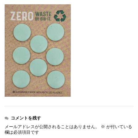
events
2025.10.1
第46回 丹波篠山ABCマラソン...
events
2026.7.8
上尾シティハーフマラソン2026 記念T...
events
2026.6.23
BIB-IT.招待選手大募集！！2026...
events
2026.3.26
BIB-IT.のZERO WASTE...
events
2026.2.2
仙台国際ハーフマラソン2026 大会オリ...
events
2025.10.1
第46回 丹波篠山ABCマラソン...
コメントを残す
メールアドレスが公開されることはありません。
※
が付いている
欄は必須項目です