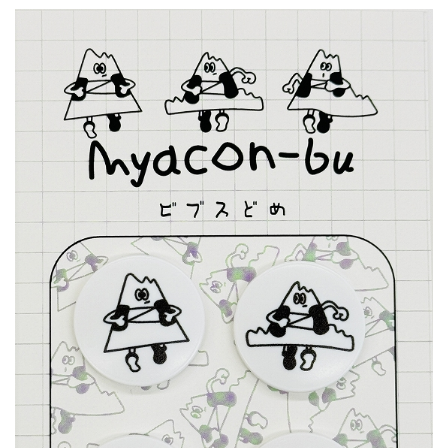
events
2026.7.8
上尾シティハーフマラソン2026 記念T...
events
2026.6.23
BIB-IT.招待選手大募集！！2026...
events
2026.3.26
BIB-IT.のZERO WASTE...
events
2026.2.2
仙台国際ハーフマラソン2026 大会オリ...
events
2025.10.1
第46回 丹波篠山ABCマラソン...