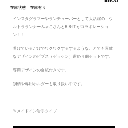
¥800
在庫状態 : 在庫有り
インスタグラマーやランチューバーとして大活躍の、ウ
ルトラランナーみゃこさんとBIB-IT.がコラボレーショ
ン！！
着けているだけでワクワクするするような、とても素敵
なデザインのビブス（ゼッケン）留め４個セットです。
専用デザインの台紙付きです。
別柄や専用ホルダーも取り扱い中です。
※メイドイン岩手タイプ