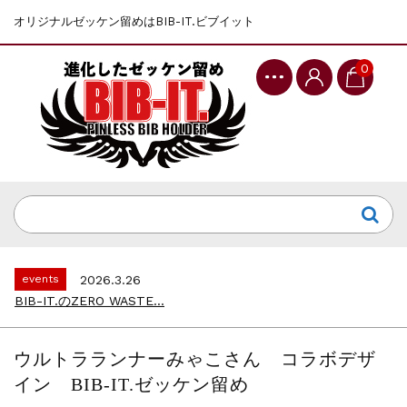
オリジナルゼッケン留めはBIB-IT.ビブイット
0
events
2025.10.1
第46回 丹波篠山ABCマラソン...
events
2026.7.8
上尾シティハーフマラソン2026 記念T...
events
2026.6.23
BIB-IT.招待選手大募集！！2026...
events
2026.3.26
BIB-IT.のZERO WASTE...
events
2026.2.2
仙台国際ハーフマラソン2026 大会オリ...
ウルトラランナーみゃこさん コラボデザ
events
2025.10.1
イン BIB-IT.ゼッケン留め
第46回 丹波篠山ABCマラソン...