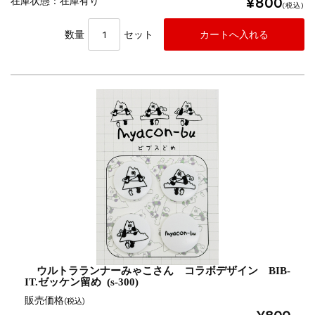
¥800
在庫状態 : 在庫有り
(税込)
数量
セット
ウルトラランナーみゃこさん コラボデザイン BIB-
IT.ゼッケン留め (s-300)
販売価格
(税込)