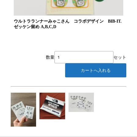
ウルトラランナーみゃこさん コラボデザイン BIB-IT.
ゼッケン留め A,B,C,D
数量
セット