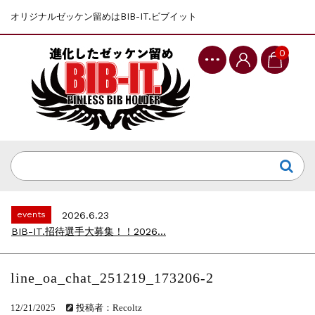
オリジナルゼッケン留めはBIB-IT.ビブイット
0
events
2025.10.1
第46回 丹波篠山ABCマラソン...
events
2026.7.8
上尾シティハーフマラソン2026 記念T...
events
2026.6.23
BIB-IT.招待選手大募集！！2026...
events
2026.3.26
BIB-IT.のZERO WASTE...
line_oa_chat_251219_173206-2
events
2026.2.2
仙台国際ハーフマラソン2026 大会オリ...
12/21/2025
投稿者：Recoltz