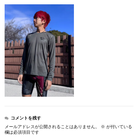
events
2025.10.1
第46回 丹波篠山ABCマラソン...
events
2026.7.8
上尾シティハーフマラソン2026 記念T...
events
2026.6.23
BIB-IT.招待選手大募集！！2026...
events
2026.3.26
BIB-IT.のZERO WASTE...
events
2026.2.2
仙台国際ハーフマラソン2026 大会オリ...
events
2025.10.1
第46回 丹波篠山ABCマラソン...
コメントを残す
メールアドレスが公開されることはありません。
※
が付いている
欄は必須項目です