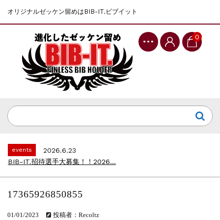
オリジナルゼッケン留めはBIB-IT.ビブイット
0
events
2025.10.1
第46回 丹波篠山ABCマラソン...
events
2026.7.8
上尾シティハーフマラソン2026 記念T...
events
2026.6.23
BIB-IT.招待選手大募集！！2026...
events
2026.3.26
BIB-IT.のZERO WASTE...
events
2026.2.2
仙台国際ハーフマラソン2026 大会オリ...
17365926850855
events
2025.10.1
第46回 丹波篠山ABCマラソン...
01/01/2023
投稿者：Recoltz