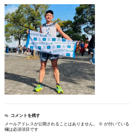
events
2026.7.8
上尾シティハーフマラソン2026 記念T...
events
2026.6.23
BIB-IT.招待選手大募集！！2026...
events
2026.3.26
BIB-IT.のZERO WASTE...
events
2026.2.2
仙台国際ハーフマラソン2026 大会オリ...
events
2025.10.1
第46回 丹波篠山ABCマラソン...
コメントを残す
メールアドレスが公開されることはありません。
※
が付いている
欄は必須項目です