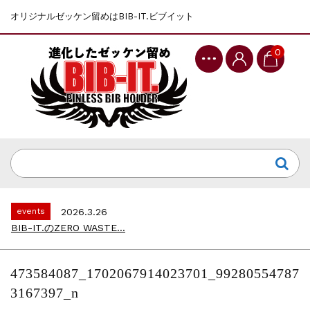
オリジナルゼッケン留めはBIB-IT.ビブイット
0
events
2025.10.1
第46回 丹波篠山ABCマラソン...
events
2026.7.8
上尾シティハーフマラソン2026 記念T...
events
2026.6.23
BIB-IT.招待選手大募集！！2026...
events
2026.3.26
BIB-IT.のZERO WASTE...
events
2026.2.2
仙台国際ハーフマラソン2026 大会オリ...
473584087_1702067914023701_99280554787
events
2025.10.1
3167397_n
第46回 丹波篠山ABCマラソン...