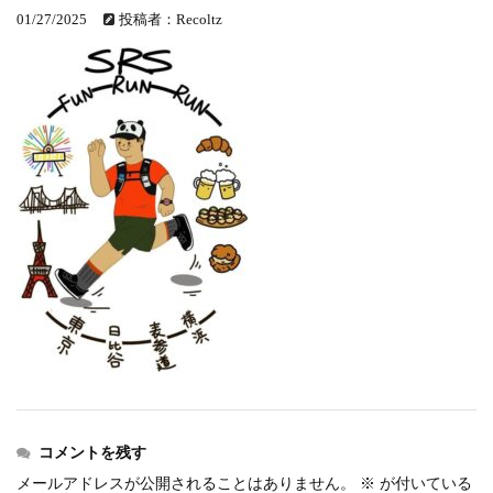
events
2026.7.8
01/27/2025
投稿者：Recoltz
上尾シティハーフマラソン2026 記念T...
events
2026.6.23
BIB-IT.招待選手大募集！！2026...
events
2026.3.26
BIB-IT.のZERO WASTE...
events
2026.2.2
仙台国際ハーフマラソン2026 大会オリ...
events
2025.10.1
第46回 丹波篠山ABCマラソン...
コメントを残す
メールアドレスが公開されることはありません。
※
が付いている