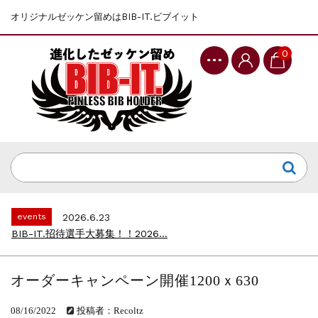
オリジナルゼッケン留めはBIB-IT.ビブイット
0
events
2025.10.1
第46回 丹波篠山ABCマラソン...
events
2026.7.8
上尾シティハーフマラソン2026 記念T...
events
2026.6.23
BIB-IT.招待選手大募集！！2026...
events
2026.3.26
BIB-IT.のZERO WASTE...
events
2026.2.2
仙台国際ハーフマラソン2026 大会オリ...
オーダーキャンペーン開催1200ｘ630
events
2025.10.1
第46回 丹波篠山ABCマラソン...
08/16/2022
投稿者：Recoltz