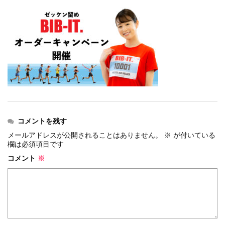
events
2026.7.8
上尾シティハーフマラソン2026 記念T...
events
2026.6.23
BIB-IT.招待選手大募集！！2026...
events
2026.3.26
BIB-IT.のZERO WASTE...
events
2026.2.2
仙台国際ハーフマラソン2026 大会オリ...
events
2025.10.1
第46回 丹波篠山ABCマラソン...
コメントを残す
メールアドレスが公開されることはありません。
※
が付いている
欄は必須項目です
コメント
※