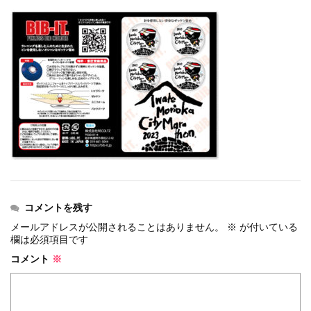
events
2025.10.1
第46回 丹波篠山ABCマラソン...
events
2026.7.8
上尾シティハーフマラソン2026 記念T...
events
2026.6.23
BIB-IT.招待選手大募集！！2026...
events
2026.3.26
BIB-IT.のZERO WASTE...
events
2026.2.2
仙台国際ハーフマラソン2026 大会オリ...
events
2025.10.1
第46回 丹波篠山ABCマラソン...
コメントを残す
メールアドレスが公開されることはありません。
※
が付いている
欄は必須項目です
コメント
※