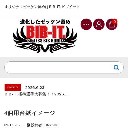
オリジナルゼッケン留めはBIB-IT.ビブイット
0
events
2025.10.1
第46回 丹波篠山ABCマラソン...
events
2026.7.8
上尾シティハーフマラソン2026 記念T...
events
2026.6.23
BIB-IT.招待選手大募集！！2026...
events
2026.3.26
BIB-IT.のZERO WASTE...
4個用台紙イメージ
events
2026.2.2
仙台国際ハーフマラソン2026 大会オリ...
09/13/2023
投稿者：Recoltz