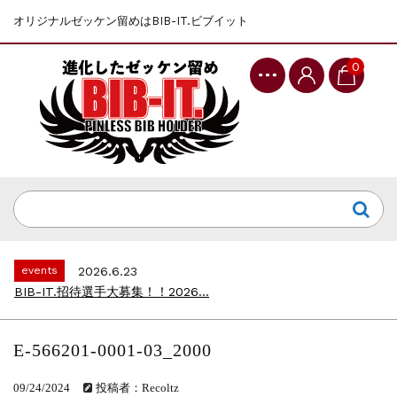
オリジナルゼッケン留めはBIB-IT.ビブイット
0
events
2025.10.1
第46回 丹波篠山ABCマラソン...
events
2026.7.8
上尾シティハーフマラソン2026 記念T...
events
2026.6.23
BIB-IT.招待選手大募集！！2026...
events
2026.3.26
BIB-IT.のZERO WASTE...
events
2026.2.2
仙台国際ハーフマラソン2026 大会オリ...
E-566201-0001-03_2000
events
2025.10.1
第46回 丹波篠山ABCマラソン...
09/24/2024
投稿者：Recoltz