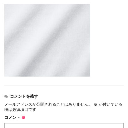
events
2026.7.8
上尾シティハーフマラソン2026 記念T...
events
2026.6.23
BIB-IT.招待選手大募集！！2026...
events
2026.3.26
BIB-IT.のZERO WASTE...
events
2026.2.2
仙台国際ハーフマラソン2026 大会オリ...
events
2025.10.1
第46回 丹波篠山ABCマラソン...
コメントを残す
メールアドレスが公開されることはありません。
※
が付いている
欄は必須項目です
コメント
※