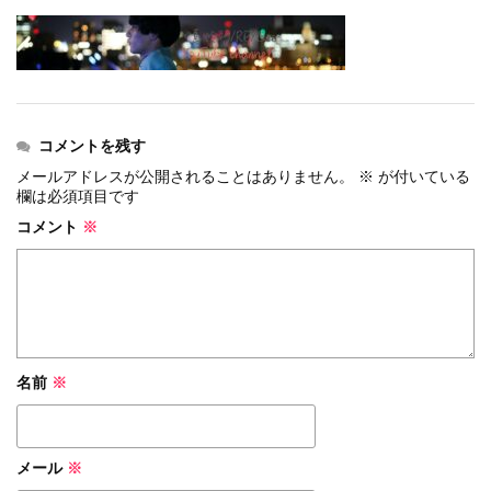
events
2026.7.8
上尾シティハーフマラソン2026 記念T...
events
2026.6.23
BIB-IT.招待選手大募集！！2026...
events
2026.3.26
BIB-IT.のZERO WASTE...
コメントを残す
events
2026.2.2
メールアドレスが公開されることはありません。
※
が付いている
仙台国際ハーフマラソン2026 大会オリ...
欄は必須項目です
events
2025.10.1
コメント
※
第46回 丹波篠山ABCマラソン...
名前
※
メール
※