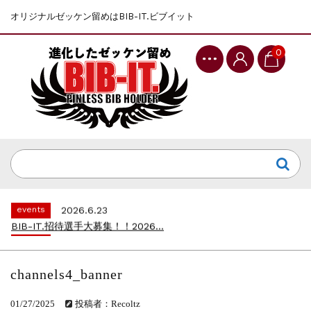
オリジナルゼッケン留めはBIB-IT.ビブイット
0
events
2025.10.1
第46回 丹波篠山ABCマラソン...
events
2026.7.8
上尾シティハーフマラソン2026 記念T...
events
2026.6.23
BIB-IT.招待選手大募集！！2026...
events
2026.3.26
BIB-IT.のZERO WASTE...
events
2026.2.2
仙台国際ハーフマラソン2026 大会オリ...
channels4_banner
events
2025.10.1
第46回 丹波篠山ABCマラソン...
01/27/2025
投稿者：Recoltz