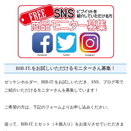
events
2026.7.8
上尾シティハーフマラソン2026 記念T...
events
2026.6.23
BIB-IT.招待選手大募集！！2026...
events
2026.3.26
BIB-IT.のZERO WASTE...
events
2026.2.2
仙台国際ハーフマラソン2026 大会オリ...
events
2025.10.1
第46回 丹波篠山ABCマラソン...
BIB-IT.をお試しいただけるモニターさん募集！
ゼッケンホルダー、BIB-IT.をお試しいただき、SNS、ブログ等で
ご紹介いただけるモニターさんを募集しています！
ご希望の方は、下記のフォームよりお申し込みください。
追って、BIB-IT.１セット（４個入り）をお送りさせていただきま