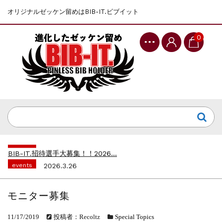
オリジナルゼッケン留めはBIB-IT.ビブイット
0
events
2025.10.1
第46回 丹波篠山ABCマラソン...
events
2026.7.8
上尾シティハーフマラソン2026 記念T...
events
2026.6.23
BIB-IT.招待選手大募集！！2026...
events
2026.3.26
BIB-IT.のZERO WASTE...
events
2026.2.2
仙台国際ハーフマラソン2026 大会オリ...
モニター募集
events
2025.10.1
第46回 丹波篠山ABCマラソン...
11/17/2019
投稿者：Recoltz
Special Topics