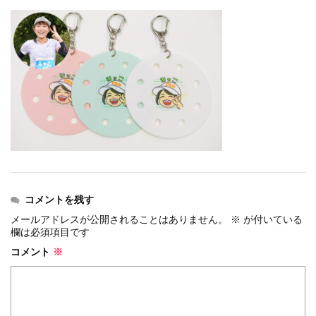
上尾シティハーフマラソン2026 記念T...
events
2026.6.23
BIB-IT.招待選手大募集！！2026...
events
2026.3.26
BIB-IT.のZERO WASTE...
events
2026.2.2
仙台国際ハーフマラソン2026 大会オリ...
events
2025.10.1
第46回 丹波篠山ABCマラソン...
コメントを残す
メールアドレスが公開されることはありません。
※
が付いている
欄は必須項目です
コメント
※