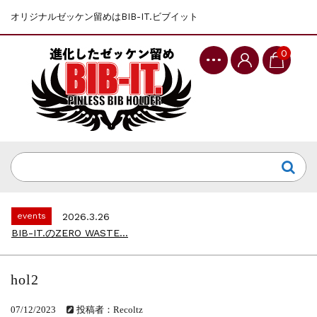
オリジナルゼッケン留めはBIB-IT.ビブイット
0
events
2025.10.1
第46回 丹波篠山ABCマラソン...
events
2026.7.8
上尾シティハーフマラソン2026 記念T...
events
2026.6.23
BIB-IT.招待選手大募集！！2026...
events
2026.3.26
BIB-IT.のZERO WASTE...
events
2026.2.2
仙台国際ハーフマラソン2026 大会オリ...
events
2025.10.1
hol2
第46回 丹波篠山ABCマラソン...
events
2026.7.8
07/12/2023
投稿者：Recoltz